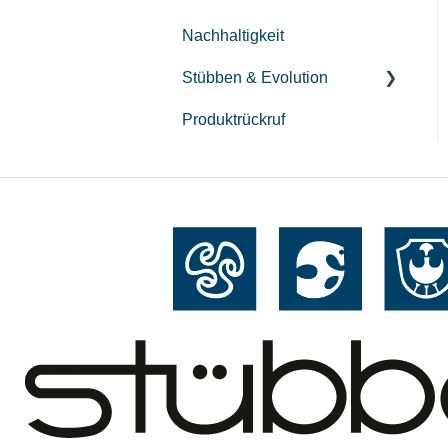
Reparatur
Nachhaltigkeit
Pflege
Stübben & Evolution
Produktrückruf
Streamline
Hybrid Springgamaschen
Airflow & Gravity