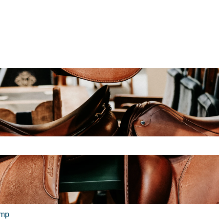
feld leer ist.
ump