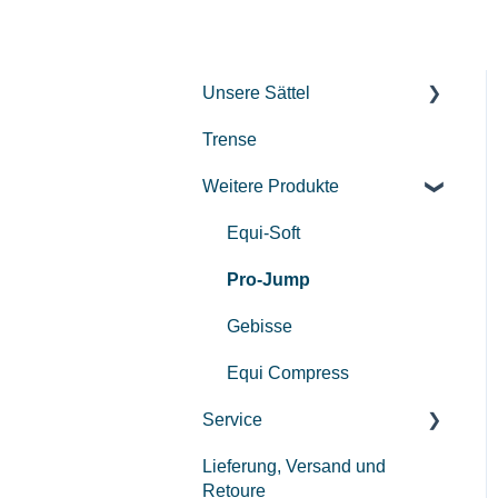
Unsere Sättel
Trense
Gebrauchte Sättel
Weitere Produkte
Centurion II
Custom
Equi-Soft
REV Sattel
Pro-Jump
Gebisse
Equi Compress
Service
Lieferung, Versand und
Bezahlung
Retoure