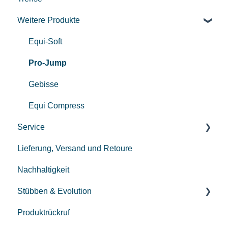
Weitere Produkte
Centurion II
Custom
Equi-Soft
REV Sattel
Pro-Jump
Gebisse
Equi Compress
Service
Lieferung, Versand und Retoure
Bezahlung
Nachhaltigkeit
Reparatur
Stübben & Evolution
Pflege
Produktrückruf
Streamline